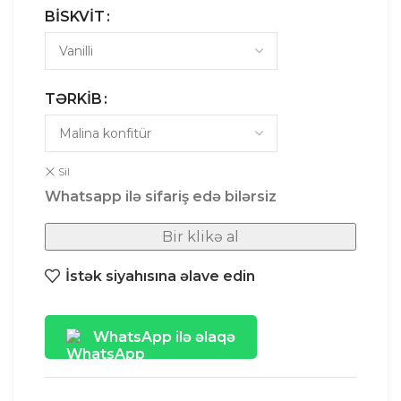
BISKVIT
TƏRKIB
Sil
Whatsapp ilə sifariş edə bilərsiz
Bir klikə al
İstək siyahısına əlave edin
WhatsApp ilə əlaqə