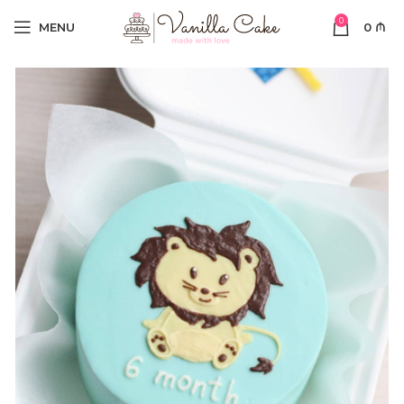
0
MENU
0
₼