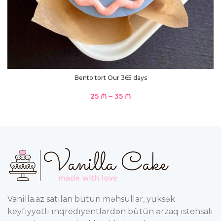
Bento tort Our 365 days
25
₼
–
35
₼
Vanilla.az satılan bütün məhsullar, yüksək
keyfiyyətli inqrediyentlərdən bütün ərzaq istehsalı