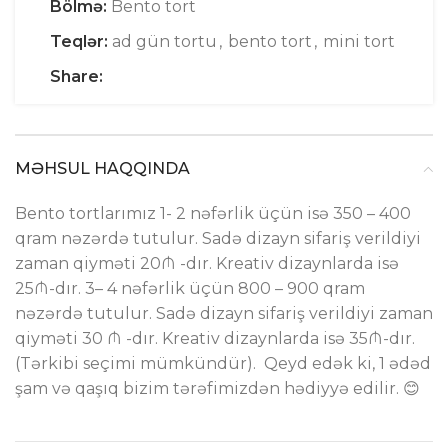
Bölmə:
Bento tort
Teqlər:
ad gün tortu
,
bento tort
,
mini tort
Share:
MƏHSUL HAQQINDA
Bento tortlarımız 1- 2 nəfərlik üçün isə 350 – 400
qram nəzərdə tutulur. Sadə dizayn sifariş verildiyi
zaman qiyməti 20₼ -dır. Kreativ dizaynlarda isə
25₼-dır. 3– 4 nəfərlik üçün 800 – 900 qram
nəzərdə tutulur. Sadə dizayn sifariş verildiyi zaman
qiyməti 30 ₼ -dır. Kreativ dizaynlarda isə 35₼-dır.
(Tərkibi seçimi mümkündür). Qeyd edək ki, 1 ədəd
şam və qaşıq bizim tərəfimizdən hədiyyə edilir. 😊