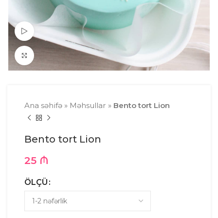
Watch video
Click to enlarge
Ana səhifə
»
Məhsullar
»
Bento tort Lion
Bento tort Lion
25
₼
ÖLÇÜ