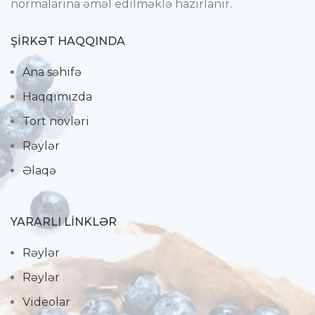
normalarına əməl edilməklə hazırlanır.
ŞIRKƏT HAQQINDA
Ana səhifə
Haqqımızda
Tort növləri
Rəylər
Əlaqə
YARARLI LİNKLƏR
Rəylər
Rəylər
Videolar