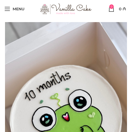
0
MENU
0
₼