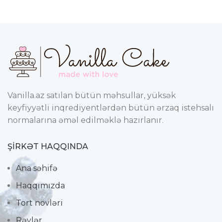
Vanilla.az satılan bütün məhsullar, yüksək
keyfiyyətli inqrediyentlərdən bütün ərzaq istehsalı
normalarına əməl edilməklə hazırlanır.
ŞIRKƏT HAQQINDA
Ana səhifə
Haqqımızda
Tort növləri
Rəylər