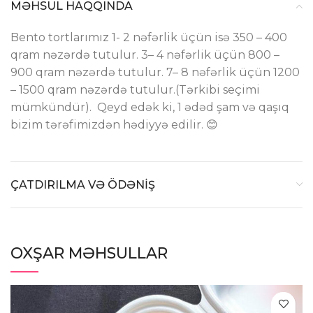
MƏHSUL HAQQINDA
Bento tortlarımız 1- 2 nəfərlik üçün isə 350 – 400
qram nəzərdə tutulur. 3– 4 nəfərlik üçün 800 –
900 qram nəzərdə tutulur. 7– 8 nəfərlik üçün 1200
– 1500 qram nəzərdə tutulur.(Tərkibi seçimi
mümkündür). Qeyd edək ki, 1 ədəd şam və qaşıq
bizim tərəfimizdən hədiyyə edilir. 😊
ÇATDIRILMA VƏ ÖDƏNİŞ
OXŞAR MƏHSULLAR