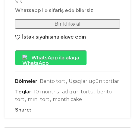
Sil
Whatsapp ilə sifariş edə bilərsiz
Bir klikə al
İstək siyahısına əlave edin
WhatsApp ilə əlaqə
Bölmələr:
Bento tort
,
Uşaqlar üçün tortlar
Teqlər:
10 months
,
ad gün tortu
,
bento
tort
,
mini tort
,
month cake
Share: