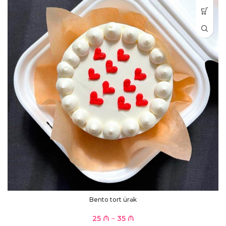
Bento tort ürək
25
₼
–
35
₼