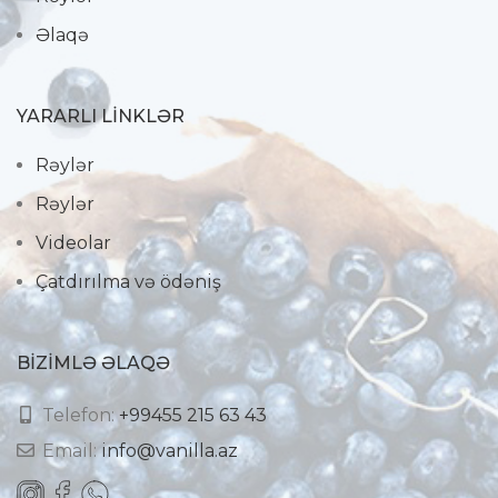
Əlaqə
YARARLI LİNKLƏR
Rəylər
Rəylər
Videolar
Çatdırılma və ödəniş
BIZIMLƏ ƏLAQƏ
Telefon:
+99455 215 63 43
Email:
info@vanilla.az