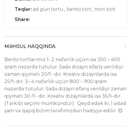
Teqlər:
ad gün tortu
,
bento tort
,
mini tort
Share:
MƏHSUL HAQQINDA
Bento tortlarımız 1- 2 nəfərlik üçün isə 350 – 400
qram nəzərdə tutulur. Sadə dizayn sifariş verildiyi
zaman qiyməti 20₼ -dır. Kreativ dizaynlarda isə
25₼-dır. 3– 4 nəfərlik üçün 800 – 900 qram
nəzərdə tutulur. Sadə dizayn sifariş verildiyi zaman
qiyməti 30 ₼ -dır. Kreativ dizaynlarda isə 35₼-dır.
(Tərkibi seçimi mümkündür). Qeyd edək ki, 1 ədəd
şam və qaşıq bizim tərəfimizdən hədiyyə edilir. 😊