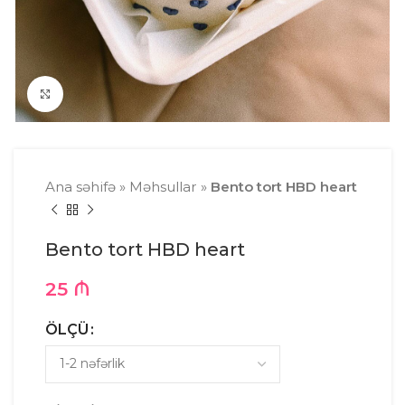
Click to enlarge
Ana səhifə
»
Məhsullar
»
Bento tort HBD heart
Bento tort HBD heart
25
₼
ÖLÇÜ