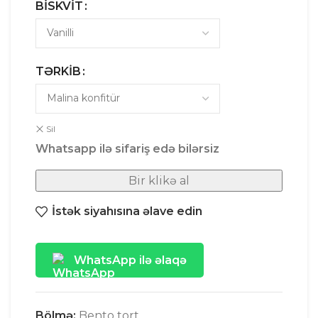
BISKVIT
TƏRKIB
Sil
Whatsapp ilə sifariş edə bilərsiz
Bir klikə al
İstək siyahısına əlave edin
WhatsApp ilə əlaqə
Bölmə:
Bento tort