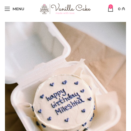
0
MENU
0
₼