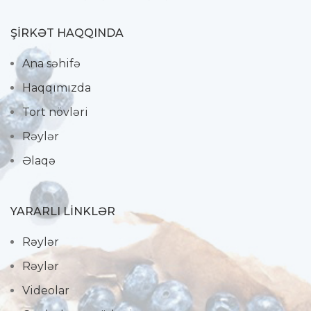
ŞIRKƏT HAQQINDA
Ana səhifə
Haqqımızda
Tort növləri
Rəylər
Əlaqə
YARARLI LİNKLƏR
Rəylər
Rəylər
Videolar