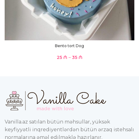
Bento tort Dog
25
₼
–
35
₼
Vanilla.az satılan bütün məhsullar, yüksək
keyfiyyətli inqrediyentlərdən bütün ərzaq istehsalı
normalarına əməl edilməklə hazırlanır.