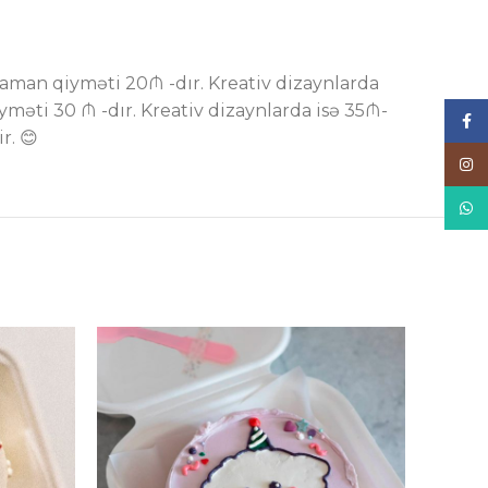
 zaman qiyməti 20₼ -dır. Kreativ dizaynlarda
yməti 30 ₼ -dır. Kreativ dizaynlarda isə 35₼-
Face
r. 😊
Inst
What