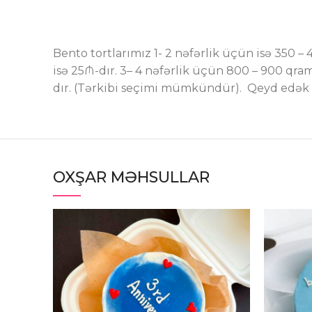
Bento tortlarımız 1- 2 nəfərlik üçün isə 350 –
isə 25₼-dır. 3– 4 nəfərlik üçün 800 – 900 qram
dır. (Tərkibi seçimi mümkündür). Qeyd edək ki
OXŞAR MƏHSULLAR