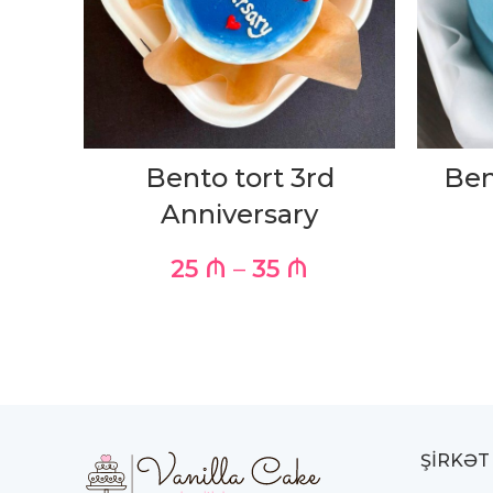
Bento tort 3rd
Ben
Anniversary
25
₼
–
35
₼
ŞIRKƏT