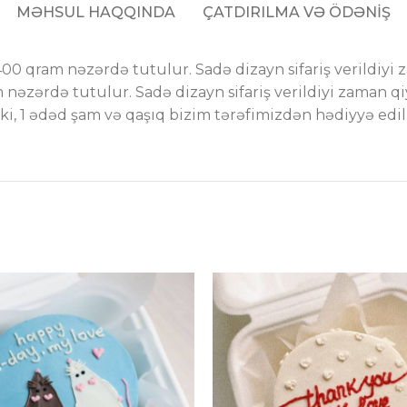
MƏHSUL HAQQINDA
ÇATDIRILMA VƏ ÖDƏNİŞ
 400 qram nəzərdə tutulur. Sadə dizayn sifariş verildiyi
 nəzərdə tutulur. Sadə dizayn sifariş verildiyi zaman qi
, 1 ədəd şam və qaşıq bizim tərəfimizdən hədiyyə edili