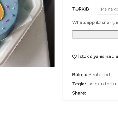
TƏRKIB
Whatsapp ilə sifariş e
İstək siyahısına əl
Bölmə:
Bento tort
Teqlər:
ad gün tortu
,
Share: