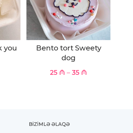
k you
Bento tort Sweety
Ben
dog
25
₼
–
35
₼
BIZIMLƏ ƏLAQƏ