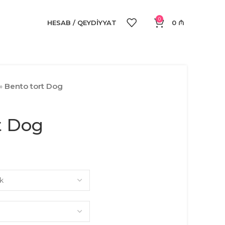
0
HESAB / QEYDIYYAT
0
₼
»
Bento tort Dog
t Dog