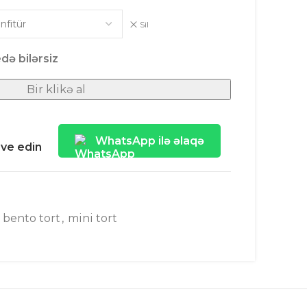
Sil
də bilərsiz
Bir klikə al
WhatsApp ilə əlaqə
ave edin
bento tort
,
mini tort