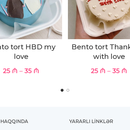
to tort HBD my
Bento tort Than
love
with love
25
₼
–
35
₼
25
₼
–
35
₼
 HAQQINDA
YARARLI LİNKLƏR