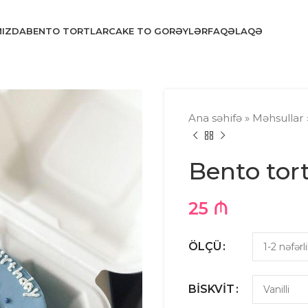
MIZDA
BENTO TORTLAR
CAKE TO GO
RƏYLƏR
FAQ
ƏLAQƏ
Ana səhifə
»
Məhsullar
Bento tor
25
₼
ÖLÇÜ
BISKVIT