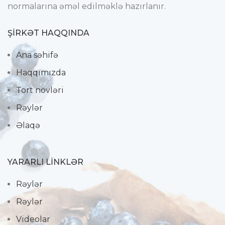
normalarına əməl edilməklə hazırlanır.
ŞIRKƏT HAQQINDA
Ana səhifə
Haqqımızda
Tort növləri
Rəylər
Əlaqə
YARARLI LİNKLƏR
Rəylər
Rəylər
Videolar