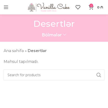
0
0
₼
Desertlər
Bölmələr
Ana səhifə
»
Desertlər
Məhsul tapılmadı.