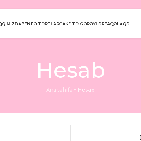
QQIMIZDA
BENTO TORTLAR
CAKE TO GO
RƏYLƏR
FAQ
ƏLAQƏ
Hesab
Ana səhifə
»
Hesab