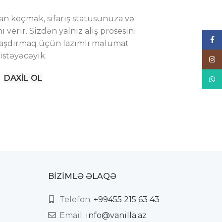
an keçmək, sifariş statusunuza və
ı verir. Sizdən yalnız alış prosesini
Face
nlaşdırmaq üçün lazımlı məlumat
istəyəcəyik.
Inst
DAXIL OL
What
BIZIMLƏ ƏLAQƏ
Telefon:
+99455 215 63 43
Email:
info@vanilla.az