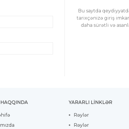
Bu saytda qeydiyyatd
tarixçənizə giriş imkan
daha sürətli və asa
 HAQQINDA
YARARLI LİNKLƏR
əhifə
Rəylər
mızda
Rəylər