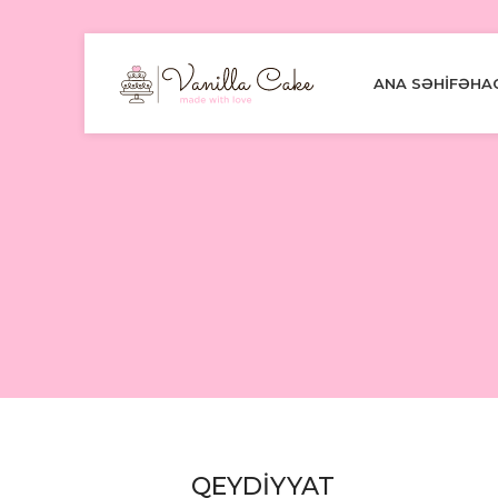
ANA SƏHIFƏ
HA
QEYDIYYAT