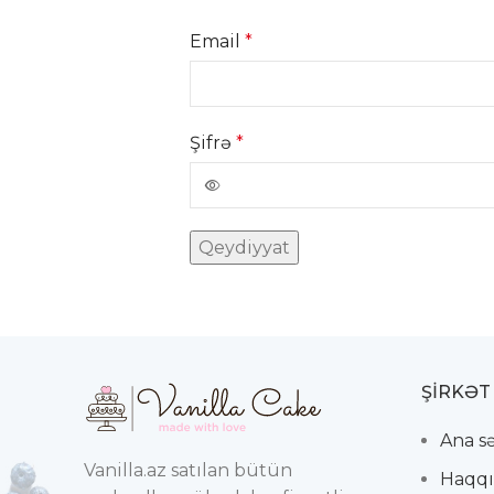
Email
*
Şifrə
*
Qeydiyyat
ŞIRKƏT
Ana s
Vanilla.az satılan bütün
Haqqı