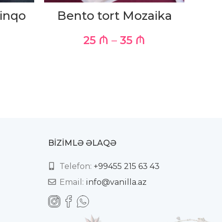
inqo
Bento tort Mozaika
25
₼
–
35
₼
BIZIMLƏ ƏLAQƏ
Telefon:
+99455 215 63 43
Email:
info@vanilla.az