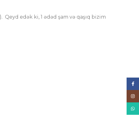
). Qeyd edək ki, 1 ədəd şam və qaşıq bizim
Face
Inst
What