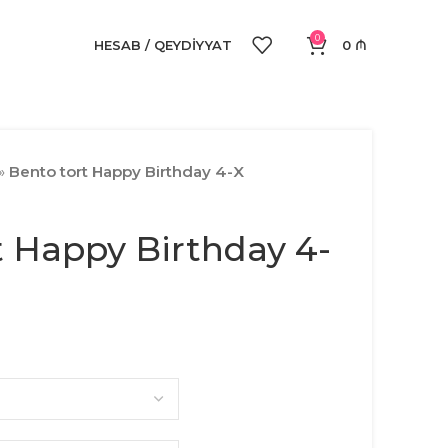
0
HESAB / QEYDIYYAT
0
₼
»
Bento tort Happy Birthday 4-X
t Happy Birthday 4-