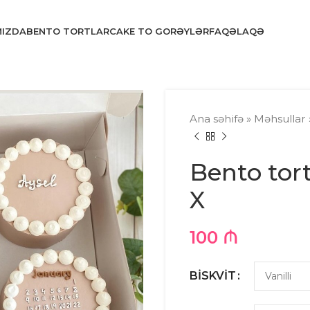
MIZDA
BENTO TORTLAR
CAKE TO GO
RƏYLƏR
FAQ
ƏLAQƏ
Ana səhifə
»
Məhsullar
Bento tor
X
100
₼
BISKVIT