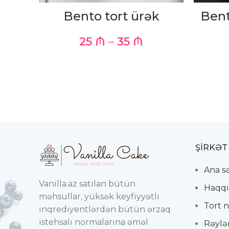
Bento tort ürək
Bent
25
₼
–
35
₼
ŞIRKƏT
Ana s
Vanilla.az satılan bütün
Haqqı
məhsullar, yüksək keyfiyyətli
Tort n
inqrediyentlərdən bütün ərzaq
istehsalı normalarına əməl
Rəylə