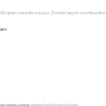
 – 400 qram nəzərdə tutulur. (Tərkibi seçimi mümkündür
arı:
 seçiminə uyğun
olaraq fərdiləşdirilə bilər.