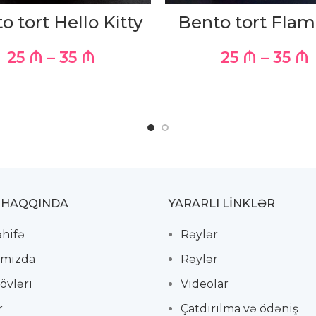
o tort Hello Kitty
Bento tort Flam
25
₼
–
35
₼
25
₼
–
35
₼
 HAQQINDA
YARARLI LİNKLƏR
əhifə
Rəylər
mızda
Rəylər
övləri
Videolar
r
Çatdırılma və ödəniş