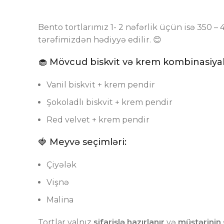
Bento tortlarımız 1- 2 nəfərlik üçün isə 350
tərəfimizdən hədiyyə edilir. 😊
🧁 Mövcud biskvit və krem kombinasiyal
Vanil biskvit + krem pendir
Şokoladlı biskvit + krem pendir
Red velvet + krem pendir
🍓 Meyvə seçimləri:
Çiyələk
Vişnə
Malina
Tortlar yalnız
sifarişlə hazırlanır
və
müştərinin