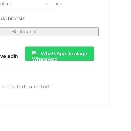
Sil
də bilərsiz
Bir klikə al
WhatsApp ilə əlaqə
ave edin
bento tort
,
mini tort