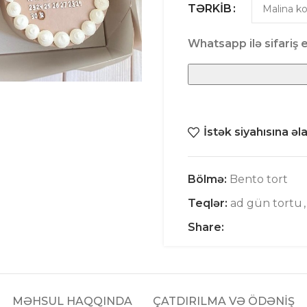
TƏRKIB
Whatsapp ilə sifariş e
İstək siyahısına əl
Bölmə:
Bento tort
Teqlər:
ad gün tortu
,
Share:
MƏHSUL HAQQINDA
ÇATDIRILMA VƏ ÖDƏNİŞ