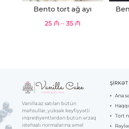
Bento tort ağ ayı
Ben
25
₼
–
35
₼
ŞIRKƏT
Ana s
Vanilla.az satılan bütün
Haqqı
məhsullar, yüksək keyfiyyətli
Tort n
inqrediyentlərdən bütün ərzaq
istehsalı normalarına əməl
Rəylə