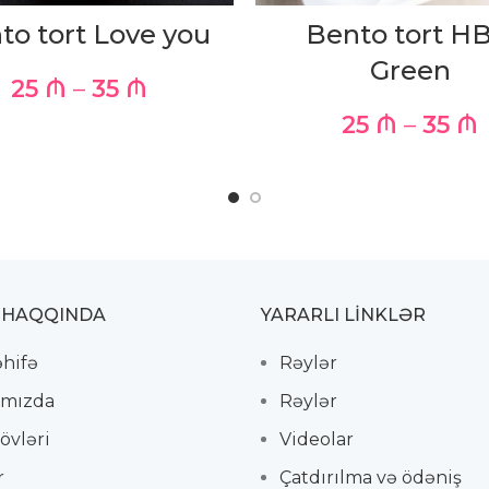
to tort Love you
Bento tort H
Green
25
₼
–
35
₼
25
₼
–
35
₼
 HAQQINDA
YARARLI LİNKLƏR
əhifə
Rəylər
mızda
Rəylər
övləri
Videolar
r
Çatdırılma və ödəniş