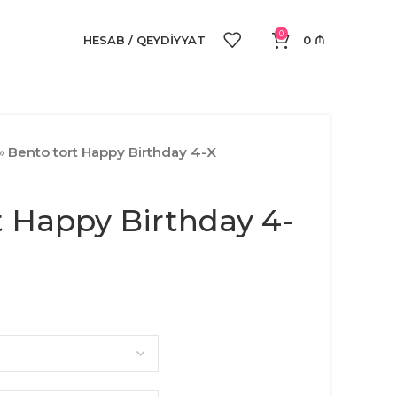
0
HESAB / QEYDIYYAT
0
₼
»
Bento tort Happy Birthday 4-X
t Happy Birthday 4-