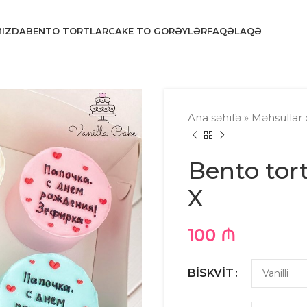
MIZDA
BENTO TORTLAR
CAKE TO GO
RƏYLƏR
FAQ
ƏLAQƏ
Ana səhifə
»
Məhsullar
Bento tor
X
100
₼
BISKVIT