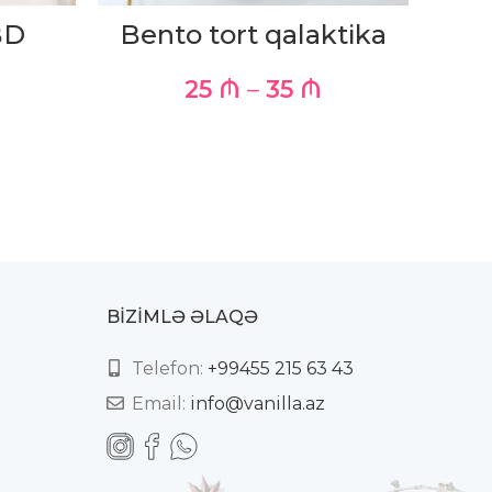
BD
Bento tort qalaktika
Ben
25
₼
–
35
₼
BIZIMLƏ ƏLAQƏ
Telefon:
+99455 215 63 43
Email:
info@vanilla.az