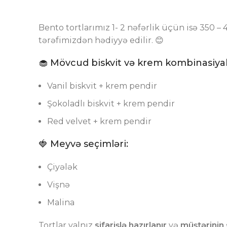
Bento tortlarımız 1- 2 nəfərlik üçün isə 350
tərəfimizdən hədiyyə edilir. 😊
🧁 Mövcud biskvit və krem kombinasiyal
Vanil biskvit + krem pendir
Şokoladlı biskvit + krem pendir
Red velvet + krem pendir
🍓 Meyvə seçimləri:
Çiyələk
Vişnə
Malina
Tortlar yalnız
sifarişlə hazırlanır
və
müştərinin