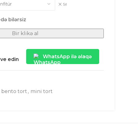
Sil
də bilərsiz
Bir klikə al
WhatsApp ilə əlaqə
ave edin
bento tort
,
mini tort