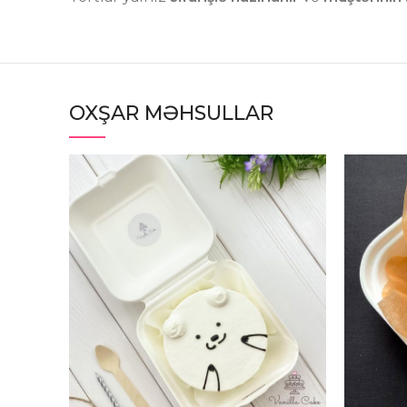
OXŞAR MƏHSULLAR