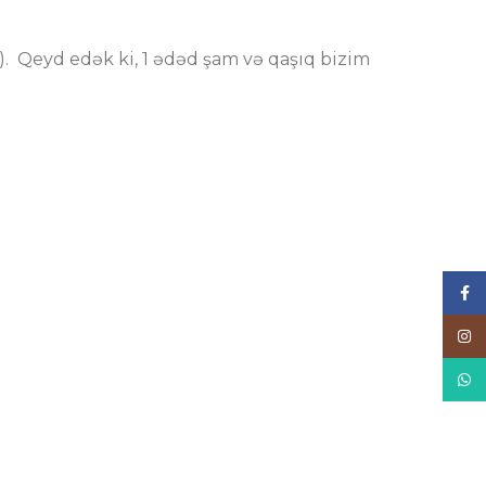
). Qeyd edək ki, 1 ədəd şam və qaşıq bizim
Face
Inst
What