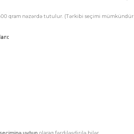
 – 400 qram nəzərdə tutulur. (Tərkibi seçimi mümkündür
arı:
 seçiminə uyğun
olaraq fərdiləşdirilə bilər.