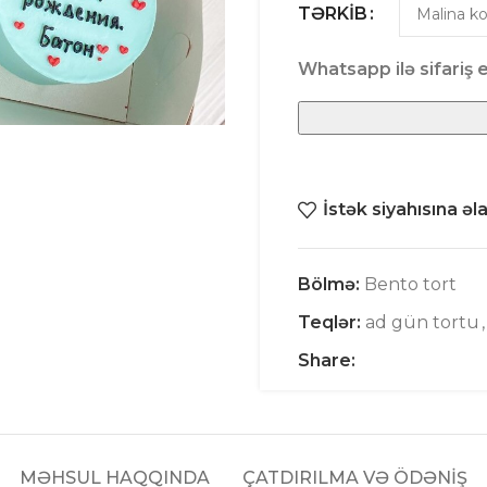
TƏRKIB
Whatsapp ilə sifariş e
İstək siyahısına əl
Bölmə:
Bento tort
Teqlər:
ad gün tortu
,
Share:
MƏHSUL HAQQINDA
ÇATDIRILMA VƏ ÖDƏNİŞ