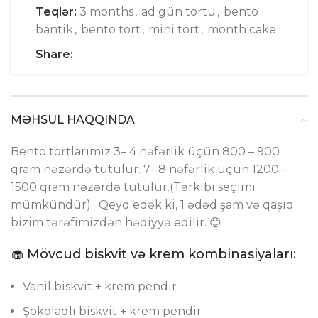
Teqlər:
3 months
,
ad gün tortu
,
bento
bantik
,
bento tort
,
mini tort
,
month cake
Share:
MƏHSUL HAQQINDA
Bento tortlarımız 3– 4 nəfərlik üçün 800 – 900
qram nəzərdə tutulur. 7– 8 nəfərlik üçün 1200 –
1500 qram nəzərdə tutulur.(Tərkibi seçimi
mümkündür). Qeyd edək ki, 1 ədəd şam və qaşıq
bizim tərəfimizdən hədiyyə edilir. 😊
🧁 Mövcud biskvit və krem kombinasiyaları:
Vanil biskvit + krem pendir
Şokoladlı biskvit + krem pendir