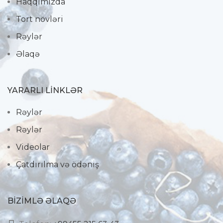
Haqqımızda
Tort növləri
Rəylər
Əlaqə
YARARLI LİNKLƏR
Rəylər
Rəylər
Videolar
Çatdırılma və ödəniş
BIZIMLƏ ƏLAQƏ