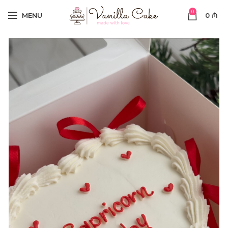
0
MENU
0
₼