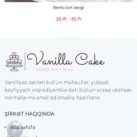
Bento tort sevgi
25
₼
–
35
₼
Vanilla.az satılan bütün məhsullar, yüksək
keyfiyyətli inqrediyentlərdən bütün ərzaq istehsalı
normalarına əməl edilməklə hazırlanır.
ŞIRKƏT HAQQINDA
Ana səhifə