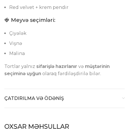
Red velvet + krem pendir
🍓 Meyvə seçimləri:
Çiyələk
Vişnə
Malina
Tortlar yalnız
sifarişlə hazırlanır
və
müştərinin
seçiminə uyğun
olaraq fərdiləşdirilə bilər.
ÇATDIRILMA VƏ ÖDƏNİŞ
OXŞAR MƏHSULLAR