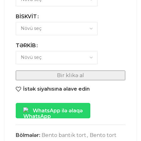
BISKVIT
TƏRKIB
Bir klikə al
İstək siyahısına əlave edin
WhatsApp ilə əlaqə
Bölmələr:
Bento bantik tort
,
Bento tort