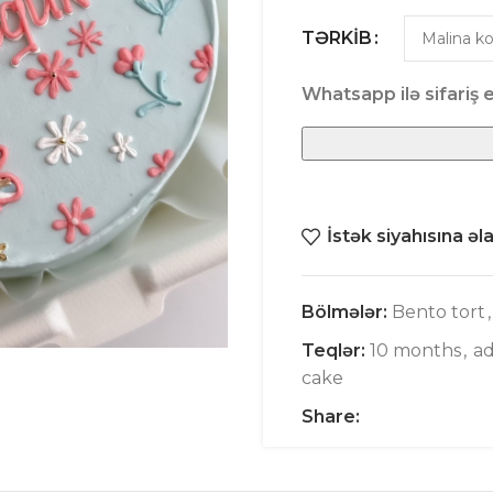
TƏRKIB
Whatsapp ilə sifariş e
İstək siyahısına əl
Bölmələr:
Bento tort
,
Teqlər:
10 months
,
ad
cake
Share: