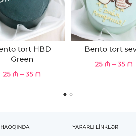
ento tort HBD
Bento tort se
Green
25
₼
–
35
₼
25
₼
–
35
₼
 HAQQINDA
YARARLI LİNKLƏR