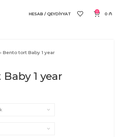
0
HESAB / QEYDIYYAT
0
₼
»
Bento tort Baby 1 year
 Baby 1 year