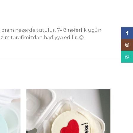
0 qram nəzərdə tutulur. 7– 8 nəfərlik üçün
Face
im tərəfimizdən hədiyyə edilir. 😊
Inst
What