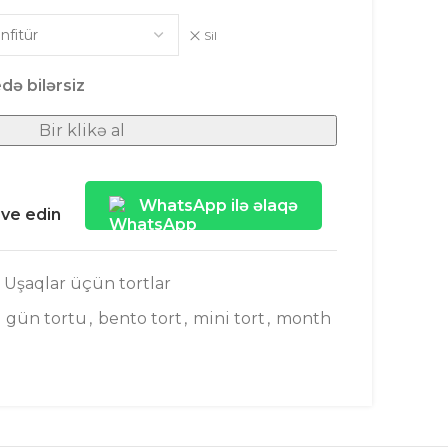
Sil
də bilərsiz
Bir klikə al
WhatsApp ilə əlaqə
ave edin
Uşaqlar üçün tortlar
 gün tortu
,
bento tort
,
mini tort
,
month