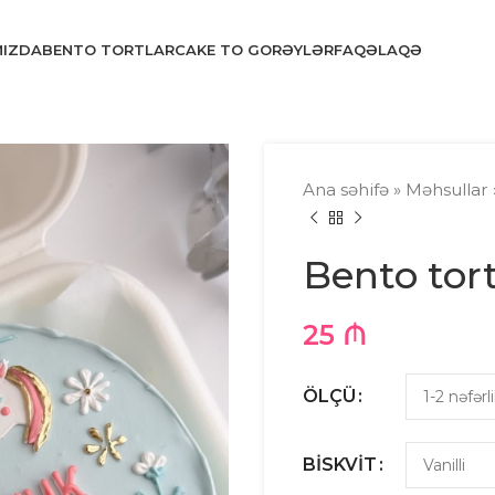
MIZDA
BENTO TORTLAR
CAKE TO GO
RƏYLƏR
FAQ
ƏLAQƏ
Ana səhifə
»
Məhsullar
Bento tort
25
₼
ÖLÇÜ
BISKVIT