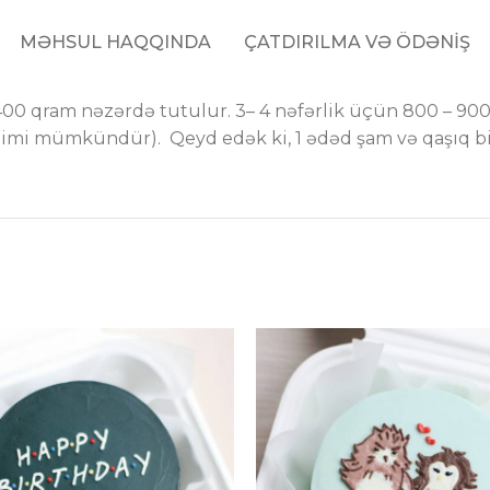
MƏHSUL HAQQINDA
ÇATDIRILMA VƏ ÖDƏNİŞ
– 400 qram nəzərdə tutulur. 3– 4 nəfərlik üçün 800 – 90
çimi mümkündür). Qeyd edək ki, 1 ədəd şam və qaşıq biz