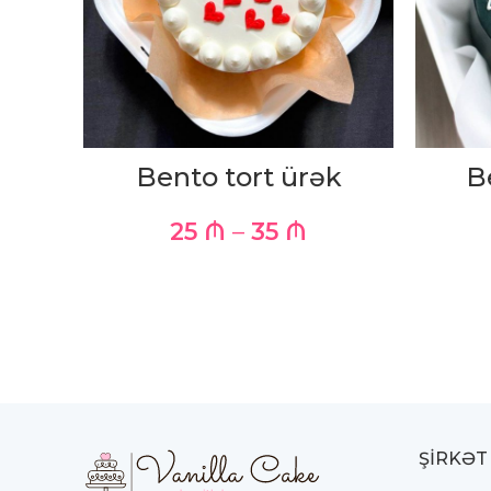
Bento tort ürək
B
25
₼
–
35
₼
ŞIRKƏT