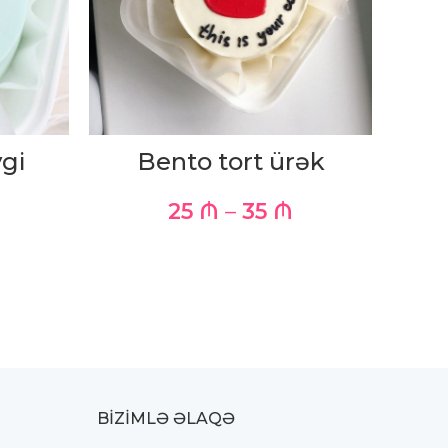
vgi
Bento tort ürək
Be
25
₼
–
35
₼
BIZIMLƏ ƏLAQƏ